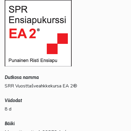
Dutkosa namma
SRR Vuosttašveahkkekursa EA 2®
Viidodat
8 d
Báiki