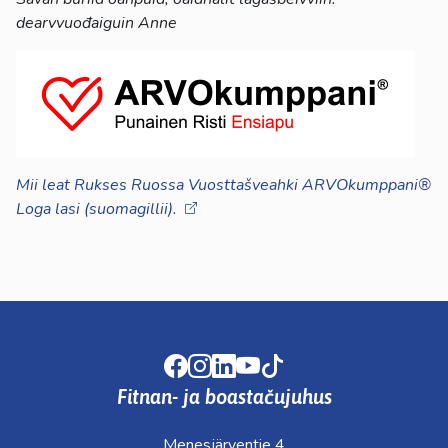
dearvvuođaiguin Anne
Mii leat Rukses Ruossa Vuosttašveahki ARVOkumppani®
Loga lasi (suomagillii).
Facebook
Instagram
LinkedIn
Youtube
TikTok
Fitnan- ja boastačujuhus
Menesjärventie 4