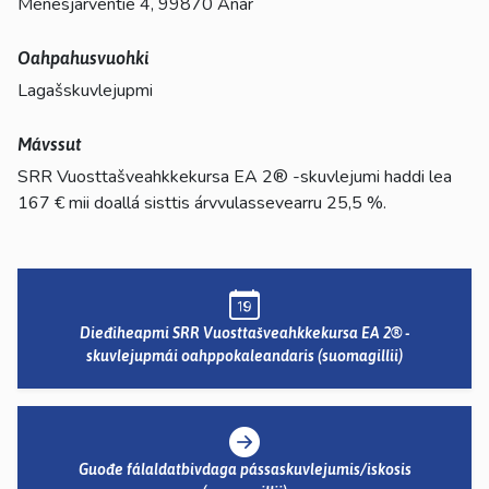
Menesjärventie 4, 99870 Anár
Oahpahusvuohki
Lagašskuvlejupmi
Mávssut
SRR Vuosttašveahkkekursa EA 2® -skuvlejumi haddi lea
167 € mii doallá sisttis árvvulassevearru 25,5 %.
Dieđiheapmi SRR Vuosttašveahkkekursa EA 2® -
skuvlejupmái oahppokaleandaris (suomagillii)
Guođe fálaldatbivdaga pássaskuvlejumis/iskosis