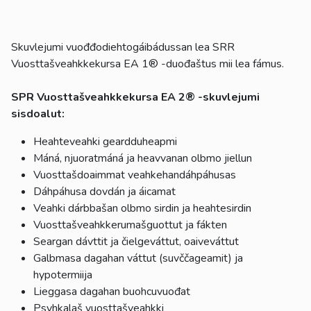
Skuvlejumi vuođđodiehtogáibádussan lea SRR
Vuosttašveahkkekursa EA 1® -duođaštus mii lea fámus.
SPR Vuosttašveahkkekursa EA 2® -skuvlejumi
sisdoalut:
Heahteveahki geardduheapmi
Máná, njuoratmáná ja heavvanan olbmo jiellun
Vuosttašdoaimmat veahkehandáhpáhusas
Dáhpáhusa dovdán ja áicamat
Veahki dárbbašan olbmo sirdin ja heahtesirdin
Vuosttašveahkkerumašguottut ja fákten
Seargan dávttit ja čielgeváttut, oaiveváttut
Galbmasa dagahan váttut (suvččageamit) ja
hypotermiija
Lieggasa dagahan buohcuvuođat
Psyhkalaš vuosttašveahkki