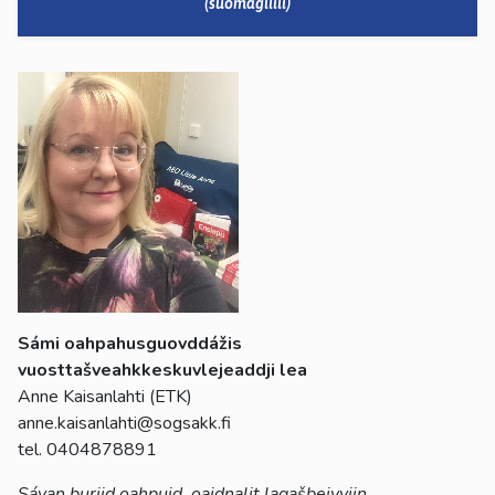
(suomagillii)
Sámi oahpahusguovddážis
vuosttašveahkkeskuvlejeaddji lea
Anne Kaisanlahti (ETK)
anne.kaisanlahti@sogsakk.fi
tel. 0404878891
Sávan buriid oahpuid, oaidnalit lagašbeivviin.