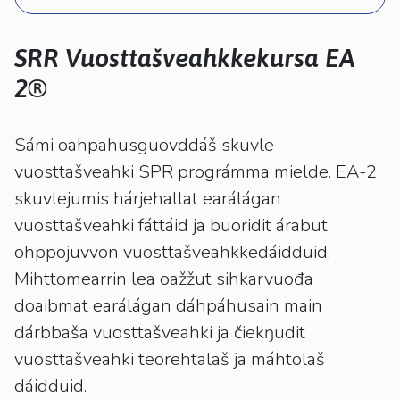
kosketus-
ja
pyyhkäisyliikkeitä.
SRR Vuosttašveahkkekursa EA
2®
Sámi oahpahusguovddáš skuvle
vuosttašveahki SPR prográmma mielde. EA-2
skuvlejumis hárjehallat earálágan
vuosttašveahki fáttáid ja buoridit árabut
ohppojuvvon vuosttašveahkkedáidduid.
Mihttomearrin lea oažžut sihkarvuođa
doaibmat earálágan dáhpáhusain main
dárbbaša vuosttašveahki ja čiekŋudit
vuosttašveahki teorehtalaš ja máhtolaš
dáidduid.