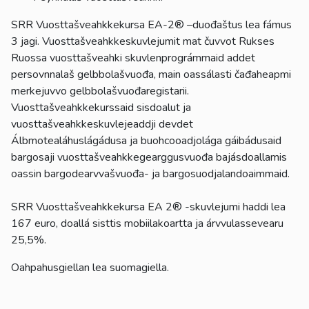
SRR Vuosttašveahkkekursa EA-2® –duođaštus lea fámus
3 jagi. Vuosttašveahkkeskuvlejumit mat čuvvot Rukses
Ruossa vuosttašveahki skuvlenprográmmaid addet
persovnnalaš gelbbolašvuođa, main oassálasti čađaheapmi
merkejuvvo gelbbolašvuođaregistarii.
Vuosttašveahkkekurssaid sisdoalut ja
vuosttašveahkkeskuvlejeaddji devdet
Álbmotealáhuslágádusa ja buohcooadjolága gáibádusaid
bargosaji vuosttašveahkkegearggusvuođa bajásdoallamis
oassin bargodearvvašvuođa- ja bargosuodjalandoaimmaid.
SRR Vuosttašveahkkekursa EA 2® -skuvlejumi haddi lea
167 euro, doallá sisttis mobiilakoartta ja árvvulassevearu
25,5%.
Oahpahusgiellan lea suomagiella.