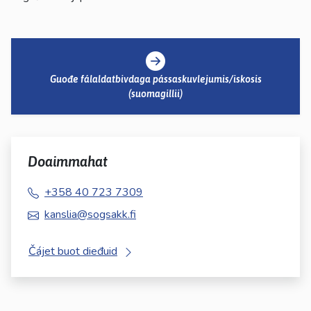
Guođe fálaldatbivdaga pássaskuvlejumis/iskosis
(suomagillii)
Doaimmahat
+358 40 723 7309
kanslia@sogsakk.fi
Čájet buot dieđuid