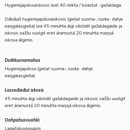
Hygieniijapássaiskosis leat 40 riekta / boastut -gažaldaga.
Dábálaš hygieniijapássaiskosis (gielat suoma-, ruoŧa- dahje
eaŋgalasgiella) lea 45 minuhta áigi vástidit gažaldagaide ja
iskosis oažžu vuolgit eret áramustá 20 minuhta maŋŋá
iskosa álgimis.
Dutkkusnamahus
Hygieniijapássa (gielat suoma-, ruoŧa- dahje
eaŋgalasgiella)
Lassedieđut iskosis
45 minuhta áigi vástidit gažaldagaide ja iskosis oažžu vuolgit
eret áramustá 20 minuhta maŋŋá iskosa álgimis.
Oahpahusvuohki
Lagašskuvlejupmi