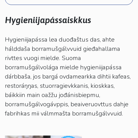
kosketus-
ja
pyyhkäisyliikkeitä.
Hygieniijapássaiskkus
Hygieniijapássa lea duođaštus das, ahte
hálddaša borramušgálvvuid gieđahallama
rivttes vuogi mielde. Suoma
borramušgálvolága mielde hygieniijapássa
dárbbaša, jos bargá ovdamearkka dihtii kafeas,
restoráŋŋas, stuorragievkkanis, kioskkas,
báikkiin main oažžu jođánisbiepmu,
borramušgálvogávppis, beaiveruovttus dahje
fabrihkas mii válmmašta borramušgálvvuid.