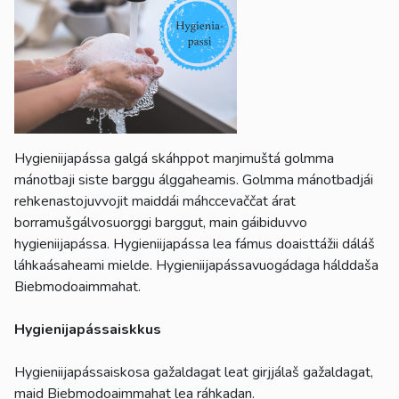
Hygieniijapássa galgá skáhppot maŋimuštá golmma
mánotbaji siste barggu álggaheamis. Golmma mánotbadjái
rehkenastojuvvojit maiddái máhccevaččat árat
borramušgálvosuorggi barggut, main gáibiduvvo
hygieniijapássa. Hygieniijapássa lea fámus doaisttážii dáláš
láhkaásaheami mielde. Hygieniijapássavuogádaga hálddaša
Biebmodoaimmahat.
Hygienijapássaiskkus
Hygieniijapássaiskosa gažaldagat leat girjjálaš gažaldagat,
maid Biebmodoaimmahat lea ráhkadan.