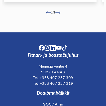
1
/
3
Facebook
Instagram
LinkedIn
Youtube
TikTok
Fitnan- ja boastačujuhus
Menesjärventie 4
99870 ANÁR
Tel. +358 407 237 309
Tel. +358 407 237 319
Doaibmabáikkit
SOG / Anár