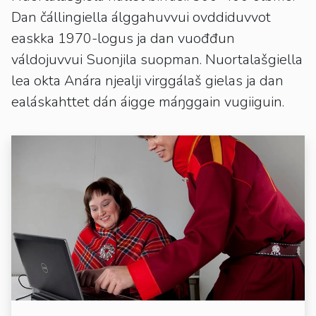
Dan čállingiella álggahuvvui ovddiduvvot
easkka 1970-logus ja dan vuođđun
váldojuvvui Suonjila suopman. Nuortalašgiella
lea okta Anára njealji virggálaš gielas ja dan
ealáskahttet dán áigge máŋggain vugiiguin.