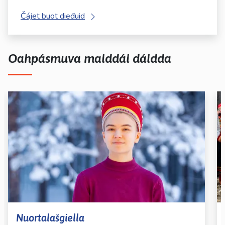
Čájet buot dieđuid
Oahpásmuva maiddái dáidda
Nuortalašgiella