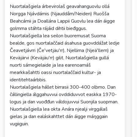
Nuortalašgiela árbevirolaš geavahanguovlu ollá
Norgga Njávdámis (Njauddâm/Neiden) Ruošša
Beahcámii ja Doallána Lappii Guovlu lea dán áigge
golmma stáhta rájáid dihtii bieđggus.
Nuortalašgiella lea seilon buoremusat Suoma
bealde, gos nuortalaččaid ásahusa guovddážat ledje
Čeavetjávrri (Čeʹvetjäuʹrr), Njellima (Njeäʹllem) ja
Keväjärvi (Keväjäuʹrr) gilit. Nuortalašgiella gullá
nuorti sámegielaide ja lea earenoamáš
mearkkašahtti oassi nuortalaččaid kultur- ja
identitehtaárbbis.
Nuortalašgiela hállet birrasii 300-400 olbmo. Dan
čállingiella álggahuvvui ovddiduvvot easkka 1970-
logus ja dan vuođđun váldojuvvui Suonjila suopman.
Nuortalašgiella lea okta Anára njealji virggálaš
gielas ja dan ealáskahttet dán áigge máŋggain
vugiiguin.