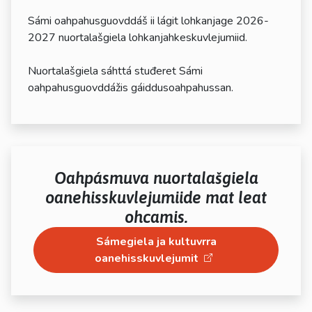
Sámi oahpahusguovddáš ii lágit lohkanjage 2026-
2027 nuortalašgiela lohkanjahkeskuvlejumiid.
Nuortalašgiela sáhttá stuđeret Sámi
oahpahusguovddážis gáiddusoahpahussan.
Oahpásmuva nuortalašgiela
oanehisskuvlejumiide mat leat
ohcamis.
Sámegiela ja kultuvrra
oanehisskuvlejumit