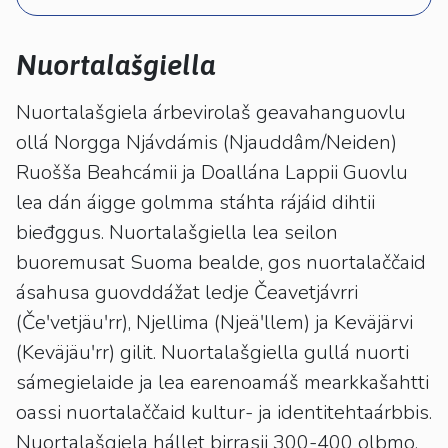
kosketus-
ja
pyyhkäisyliikkeitä.
Nuortalašgiella
Nuortalašgiela árbevirolaš geavahanguovlu
ollá Norgga Njávdámis (Njauddâm/Neiden)
Ruošša Beahcámii ja Doallána Lappii Guovlu
lea dán áigge golmma stáhta rájáid dihtii
bieđggus. Nuortalašgiella lea seilon
buoremusat Suoma bealde, gos nuortalaččaid
ásahusa guovddážat ledje Čeavetjávrri
(Čeʹvetjäuʹrr), Njellima (Njeäʹllem) ja Keväjärvi
(Keväjäuʹrr) gilit. Nuortalašgiella gullá nuorti
sámegielaide ja lea earenoamáš mearkkašahtti
oassi nuortalaččaid kultur- ja identitehtaárbbis.
Nuortalašgiela hállet birrasii 300-400 olbmo.