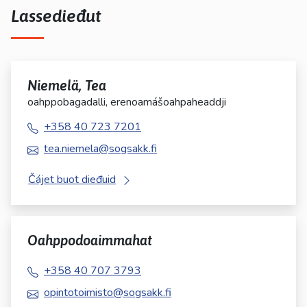
Lassedieđut
Niemelä, Tea
oahppobagadalli, erenoamášoahpaheaddji
+358 40 723 7201
tea.niemela@sogsakk.fi
Čájet buot dieđuid
Oahppodoaimmahat
+358 40 707 3793
opintotoimisto@sogsakk.fi