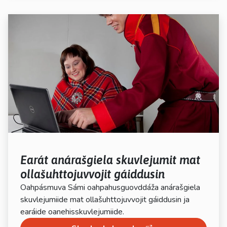
Earát anárašgiela skuvlejumit mat
ollašuhttojuvvojit gáiddusin
Oahpásmuva Sámi oahpahusguovddáža anárašgiela
skuvlejumiide mat ollašuhttojuvvojit gáiddusin ja
earáide oanehisskuvlejumiide.