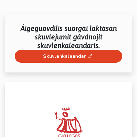
Áigeguovdilis suorgái laktásan
skuvlejumit gávdnojit
skuvlenkaleandaris.
Skuvlenkaleandar