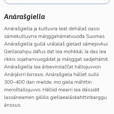
kosketus-
ja
pyyhkäisyliikkeitä.
Anárašgiella
Anárašgiella ja kultuvra leat dehálaš oassi
sámekultuvrra máŋggahámatvuođa Suomas.
Anárašgiella gullá urálalaš gielaid sámejovkui.
Giellaoahpu dáfus dat lea mohkkái. Ja das lea
rikkis sojahanvuogádat ja máŋggat sadjehámit.
Anárašgiella lea árbevirolaččat hállojuvvon
Anárjávrri birrasis. Anárašgiela hállet sullii
300–400 dan mielde, mo giela máhttin
meroštallojuvvo. Hálliid mearri lea dássidit
lassáneamen gillilis giellaealáskahttinbarggu
ánssus.