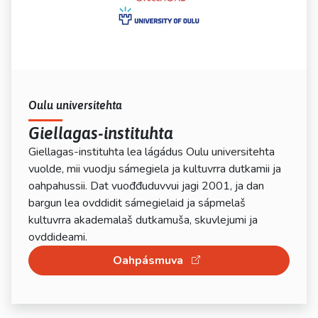
Oulu universitehta
Giellagas-instituhta
Giellagas-instituhta lea lágádus Oulu universitehta
vuolde, mii vuodju sámegiela ja kultuvrra dutkamii ja
oahpahussii. Dat vuođđuduvvui jagi 2001, ja dan
bargun lea ovddidit sámegielaid ja sápmelaš
kultuvrra akademalaš dutkamuša, skuvlejumi ja
ovddideami.
Oahpásmuva