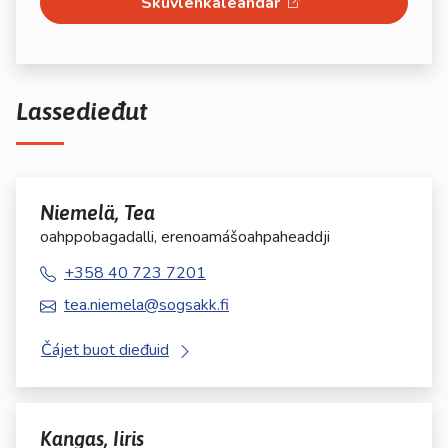
Skuvlenkaleandar
Lassedieđut
Niemelä, Tea
oahppobagadalli, erenoamášoahpaheaddji
+358 40 723 7201
tea.niemela@sogsakk.fi
Čájet buot dieđuid
Kangas, Iiris