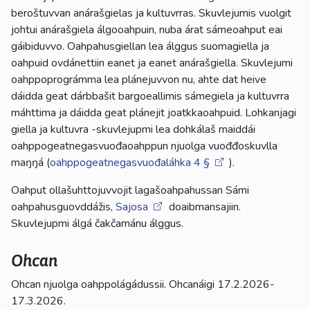
beroštuvvan anárašgielas ja kultuvrras. Skuvlejumis vuolgit
johtui anárašgiela álgooahpuin, nuba árat sámeoahput eai
gáibiduvvo. Oahpahusgiellan lea álggus suomagiella ja
oahpuid ovdánettiin eanet ja eanet anárašgiella. Skuvlejumi
oahppoprográmma lea plánejuvvon nu, ahte dat heive
dáidda geat dárbbašit bargoeallimis sámegiela ja kultuvrra
máhttima ja dáidda geat plánejit joatkkaoahpuid. Lohkanjagi
giella ja kultuvra -skuvlejupmi lea dohkálaš maiddái
oahppogeatnegasvuođaoahppun njuolga vuođđoskuvlla
maŋŋá (
oahppogeatnegasvuođaláhka 4 §
).
Oahput ollašuhttojuvvojit lagašoahpahussan Sámi
oahpahusguovddážis,
Sajosa
doaibmansajiin.
Skuvlejupmi álgá čakčamánu álggus.
Ohcan
Ohcan njuolga oahppolágádussii. Ohcanáigi 17.2.2026-
17.3.2026.