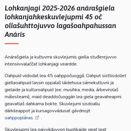
Lohkanjagi 2025-2026 anárašgiela
lohkanjahkeskuvlejupmi 45 oč
ollašuhttojuvvo lagašoahpahussan
Anáris
Anárašgiela ja kultuvrra skuvlejumis giella stuđerejuvvo
intensiivvalaččat lohkanjagi veardde.
Oahpuid viidodat lea 45 oahppočuoggá. Oahput sisttisdollet
giellaoahpuid lassin oppalaš láidehusa sámekultuvrii ja
gielaide ja kulturoahpuid (ee. musihka, media, árbevirolaš
málesteami), maid deaddočuoggán lea giela geavaheapmi
geavatlaš dahkama bokte. Skuvlejumi sisdoallu
dárkileappot ja kursagovvádusat gávdnojit
oahppoplánas
.
Skuvlejupmi lea oaivvilduvvon buohkaide geat leat