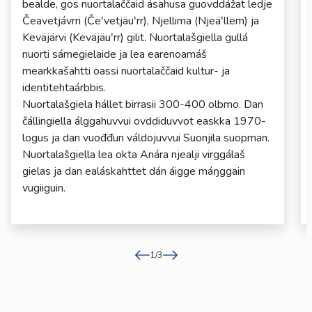
bealde, gos nuortalaččaid ásahusa guovddážat ledje
Čeavetjávrri (Čeʹvetjäuʹrr), Njellima (Njeäʹllem) ja
Keväjärvi (Keväjäuʹrr) gilit. Nuortalašgiella gullá
nuorti sámegielaide ja lea earenoamáš
mearkkašahtti oassi nuortalaččaid kultur- ja
identitehtaárbbis.
Nuortalašgiela hállet birrasii 300-400 olbmo. Dan
čállingiella álggahuvvui ovddiduvvot easkka 1970-
logus ja dan vuođđun váldojuvvui Suonjila suopman.
Nuortalašgiella lea okta Anára njealji virggálaš
gielas ja dan ealáskahttet dán áigge máŋggain
vugiiguin.
1
/
3