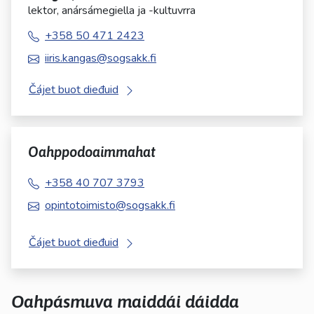
lektor, anársámegiella ja -kultuvrra
+358 50 471 2423
iiris.kangas@sogsakk.fi
Čájet buot dieđuid
Oahppodoaimmahat
+358 40 707 3793
opintotoimisto@sogsakk.fi
Čájet buot dieđuid
Oahpásmuva maiddái dáidda