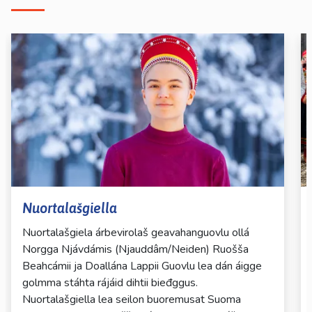
Nuortalašgiella
Nuortalašgiela árbevirolaš geavahanguovlu ollá
Norgga Njávdámis (Njauddâm/Neiden) Ruošša
Beahcámii ja Doallána Lappii Guovlu lea dán áigge
golmma stáhta rájáid dihtii bieđggus.
Nuortalašgiella lea seilon buoremusat Suoma